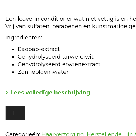
Een leave-in conditioner wat niet vettig is en h
Vrij van sulfaten, parabenen en kunstmatige ge
Ingrediënten:
Baobab-extract
Gehydrolyseerd tarwe-eiwit
Gehydrolyseerd erwtenextract
Zonnebloemwater
> Lees volledige beschrijving
Hydraterende
en
Anti-
Age
Categorieën:
Haarverzorging
,
Herstellende Lijn 