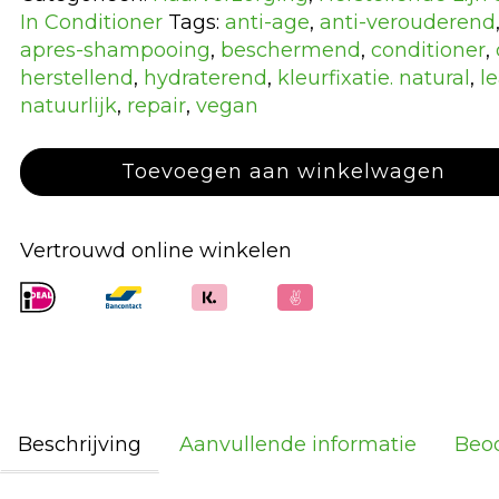
CC
In Conditioner
Tags:
anti-age
,
anti-verouderend
Cream
apres-shampooing
,
beschermend
,
conditioner
,
200ml
herstellend
,
hydraterend
,
kleurfixatie. natural
,
l
aantal
natuurlijk
,
repair
,
vegan
Toevoegen aan winkelwagen
Vertrouwd online winkelen
Beschrijving
Aanvullende informatie
Beoo