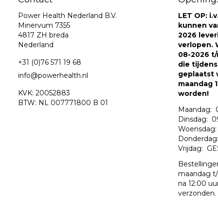
Power Health Nederland B.V.
LET OP: i.
Minervum 7355
kunnen va
4817 ZH breda
2026 leve
Nederland
verlopen. W
08-2026 t/
+31 (0)76 571 19 68
die tijden
geplaatst 
info@powerhealth.nl
maandag 1
KVK: 20052883
worden!
BTW: NL 007771800 B 01
Maandag: 0
Dinsdag: 09
Woensdag: 
Donderdag: 
Vrijdag: G
Bestellinge
maandag t/
na 12:00 uu
verzonden.