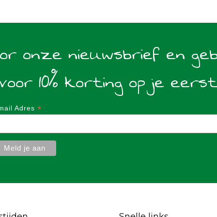
oor onze nieuwsbrief en ge
voor 10% korting op je eers
*
mail Adres
tijden
Snelle links