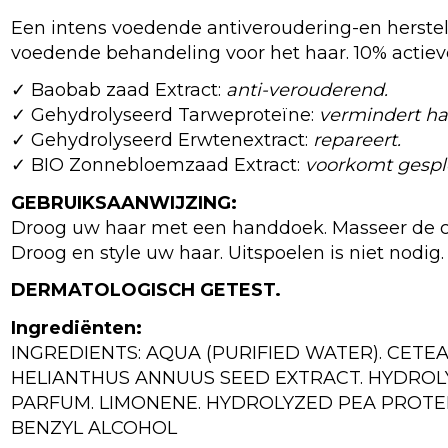
Een intens voedende antiveroudering-en herstell
voedende behandeling voor het haar. 10% actiev
✓ Baobab zaad Extract:
anti-verouderend.
✓ Gehydrolyseerd Tarweproteïne:
vermindert ha
✓ Gehydrolyseerd Erwtenextract:
repareert.
✓ BIO Zonnebloemzaad Extract:
voorkomt gespl
GEBRUIKSAANWIJZING:
Droog uw haar met een handdoek. Masseer de cr
Droog en style uw haar. Uitspoelen is niet nodig.
DERMATOLOGISCH GETEST.
Ingrediënten:
INGREDIENTS: AQUA (PURIFIED WATER). CET
HELIANTHUS ANNUUS SEED EXTRACT. HYDROL
PARFUM. LIMONENE. HYDROLYZED PEA PROTEIN
BENZYL ALCOHOL