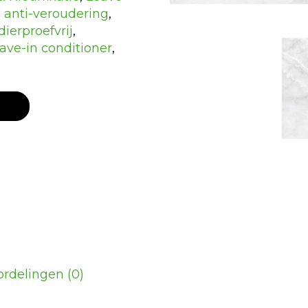
,
anti-veroudering
,
dierproefvrij
,
eave-in conditioner
,
rdelingen (0)