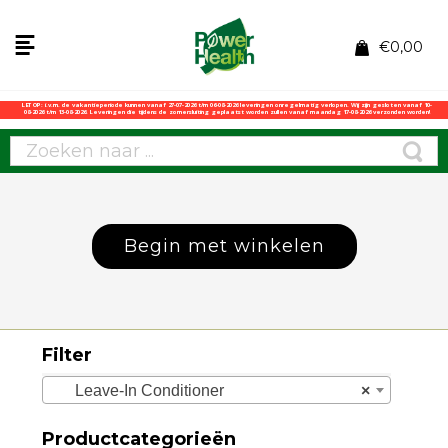
€
0,00
LET OP: i.v.m. de vakantieperiode kunnen vanaf 27-07-2026 t/m 06-08-2026 leveringen onregelmatig verlopen. Wij zijn gesloten vanaf 10-
08-2026 t/m 13-08-2026. Leveringen die tijdens de zomersluiting geplaatst worden zullen vanaf maandag 17-08-2026 verzonden worden!
Begin met winkelen
Filter
Leave-In Conditioner
×
Productcategorieën