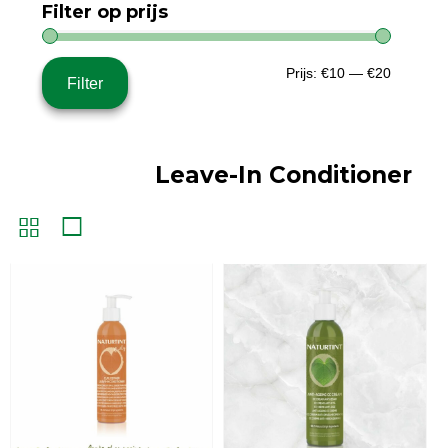
Filter op prijs
Min.
Max.
Prijs:
€10
—
€20
Filter
prijs
prijs
Leave-In Conditioner