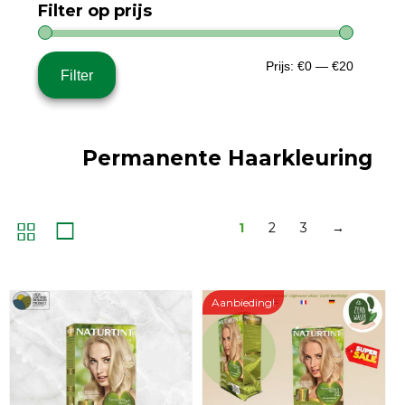
Filter op prijs
Min.
Max.
Prijs:
€0
—
€20
Filter
prijs
prijs
Permanente Haarkleuring
1
2
3
→
Aanbieding!