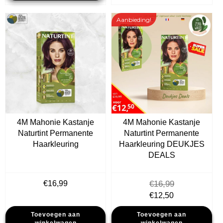
Aanbieding!
4M Mahonie Kastanje
4M Mahonie Kastanje
Naturtint Permanente
Naturtint Permanente
Haarkleuring
Haarkleuring DEUKJES
DEALS
€
16,99
€
16,99
Oorspronkelijke
Huidige
€
12,50
prijs
prijs
Toevoegen aan
Toevoegen aan
was:
is: