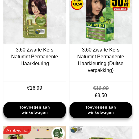
3.60 Zwarte Kers
3.60 Zwarte Kers
Naturtint Permanente
Naturtint Permanente
Haarkleuring
Haarkleuring (Duitse
verpakking)
€
16,99
€
16,99
Oorspronkelijke
Huidige
€
8,50
prijs
prijs
Toevoegen aan
Toevoegen aan
was:
is:
winkelwagen
winkelwagen
€16,99.
€8,50.
Aanbieding!