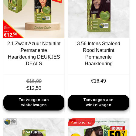
2.1 Zwart Azuur Naturtint
3.56 Intens Stralend
Permanente
Rood Naturtint
Haarkleuring DEUKJES
Permanente
DEALS
Haarkleuring
€
16,99
€
16,49
Oorspronkelijke
Huidige
€
12,50
prijs
prijs
Toevoegen aan
Toevoegen aan
was:
is:
winkelwagen
winkelwagen
€16,99.
€12,50.
Aanbieding!