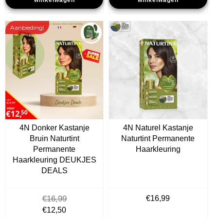
winkelwagen
winkelwagen
€16,99.
€12,50.
Aanbieding!
4N Donker Kastanje
4N Naturel Kastanje
Bruin Naturtint
Naturtint Permanente
Permanente
Haarkleuring
Haarkleuring DEUKJES
DEALS
€
16,99
€
16,99
Oorspronkelijke
Huidige
€
12,50