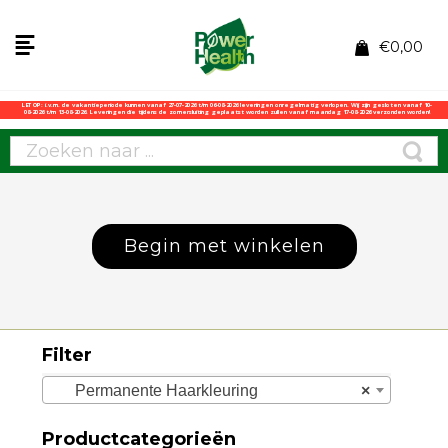
€
0,00
LET OP: i.v.m. de vakantieperiode kunnen vanaf 27-07-2026 t/m 06-08-2026 leveringen onregelmatig verlopen. Wij zijn gesloten vanaf 10-
08-2026 t/m 13-08-2026. Leveringen die tijdens de zomersluiting geplaatst worden zullen vanaf maandag 17-08-2026 verzonden worden!
Begin met winkelen
Filter
Permanente Haarkleuring
×
Productcategorieën