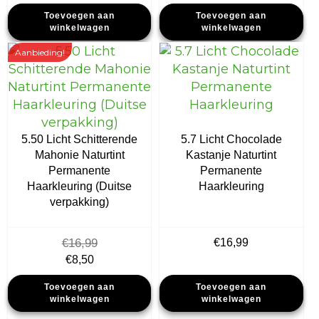
prijs
prijs
Toevoegen aan
Toevoegen aan
was:
is:
winkelwagen
winkelwagen
€16,99.
€12,50.
Aanbieding!
5.50 Licht Schitterende
5.7 Licht Chocolade
Mahonie Naturtint
Kastanje Naturtint
Permanente
Permanente
Haarkleuring (Duitse
Haarkleuring
verpakking)
€
16,99
€
16,99
Oorspronkelijke
Huidige
€
8,50
prijs
prijs
Toevoegen aan
Toevoegen aan
was:
is:
winkelwagen
winkelwagen
€16,99.
€8,50.