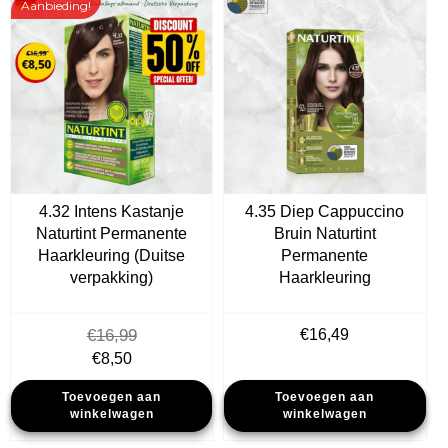
Aanbieding!
4.32 Intens Kastanje
4.35 Diep Cappuccino
Naturtint Permanente
Bruin Naturtint
Haarkleuring (Duitse
Permanente
verpakking)
Haarkleuring
€
16,99
€
16,49
Oorspronkelijke
Huidige
€
8,50
prijs
prijs
Toevoegen aan
Toevoegen aan
was:
is:
winkelwagen
winkelwagen
€16,99.
€8,50.