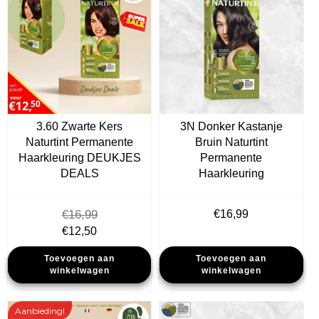
3.60 Zwarte Kers
3N Donker Kastanje
Naturtint Permanente
Bruin Naturtint
Haarkleuring DEUKJES
Permanente
DEALS
Haarkleuring
€
16,99
€
16,99
Oorspronkelijke
Huidige
€
12,50
prijs
prijs
Toevoegen aan
Toevoegen aan
was:
is:
winkelwagen
winkelwagen
€16,99.
€12,50.
Aanbieding!