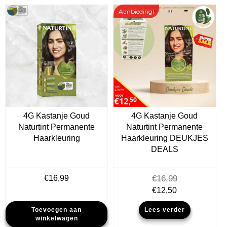
Aanbieding!
4G Kastanje Goud
4G Kastanje Goud
Naturtint Permanente
Naturtint Permanente
Haarkleuring
Haarkleuring DEUKJES
DEALS
€
16,99
€
16,99
Oorspronkelijke
Huidige
€
12,50
prijs
prijs
Toevoegen aan
Lees verder
was:
is:
winkelwagen
€16,99.
€12,50.