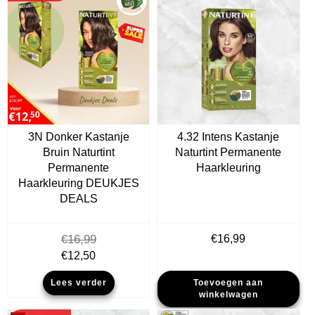
3N Donker Kastanje
4.32 Intens Kastanje
Bruin Naturtint
Naturtint Permanente
Permanente
Haarkleuring
Haarkleuring DEUKJES
DEALS
€
16,99
€
16,99
Oorspronkelijke
Huidige
€
12,50
prijs
prijs
Lees verder
Toevoegen aan
was:
is:
winkelwagen
€16,99.
€12,50.