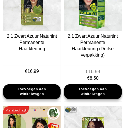
2.1 Zwart Azuur Naturtint
2.1 Zwart Azuur Naturtint
Permanente
Permanente
Haarkleuring
Haarkleuring (Duitse
verpakking)
€
16,99
€
16,99
Oorspronkelijke
Huidige
€
8,50
prijs
prijs
Toevoegen aan
Toevoegen aan
was:
is:
winkelwagen
winkelwagen
€16,99.
€8,50.
Aanbieding!