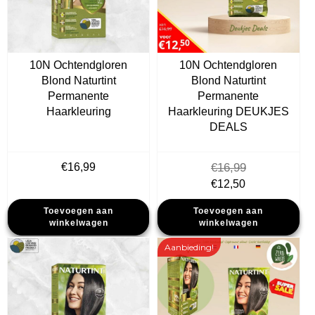
10N Ochtendgloren
10N Ochtendgloren
Blond Naturtint
Blond Naturtint
Permanente
Permanente
Haarkleuring
Haarkleuring DEUKJES
DEALS
€
16,99
€
16,99
Oorspronkelijke
Huidige
€
12,50
prijs
prijs
Toevoegen aan
Toevoegen aan
was:
is:
winkelwagen
winkelwagen
€16,99.
€12,50.
Aanbieding!