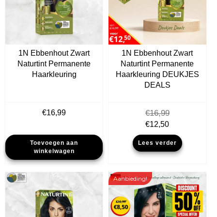
1N Ebbenhout Zwart
1N Ebbenhout Zwart
Naturtint Permanente
Naturtint Permanente
Haarkleuring
Haarkleuring DEUKJES
DEALS
€
16,99
€
16,99
Oorspronkelijke
Huidige
€
12,50
prijs
prijs
Toevoegen aan
Lees verder
was:
is:
winkelwagen
€16,99.
€12,50.
Aanbieding!