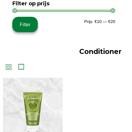
Filter op prijs
Min.
Max.
Prijs:
€10
—
€20
Filter
prijs
prijs
Conditioner