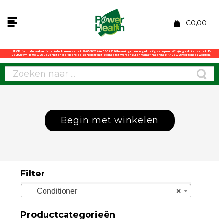
€
0,00
LET OP: i.v.m. de vakantieperiode kunnen vanaf 27-07-2026 t/m 06-08-2026 leveringen onregelmatig verlopen. Wij zijn gesloten vanaf 10-
08-2026 t/m 13-08-2026. Leveringen die tijdens de zomersluiting geplaatst worden zullen vanaf maandag 17-08-2026 verzonden worden!
Begin met winkelen
Filter
Conditioner
×
Productcategorieën