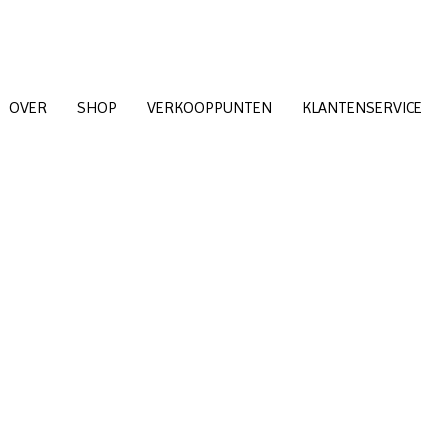
n vanaf 27-07-2026 t/m 06-08-2026 leveringen onregelmat
 tijdens de zomersluiting geplaatst worden zullen van
OVER
SHOP
VERKOOPPUNTEN
KLANTENSERVICE