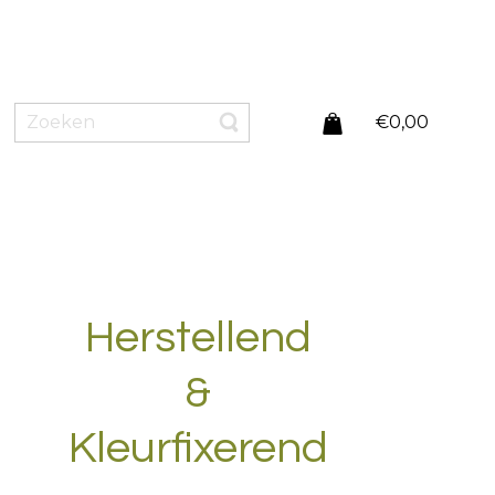
ig verlopen. Wij zijn gesloten vanaf 10-08-
af maandag 17-08-2026 verzonden worden!
€
0,00
Herstellend
&
Kleurfixerend