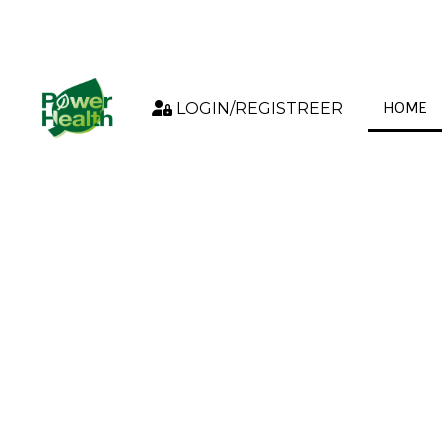
LET OP: i.v.m. de vakantieperiode kunne
2026 t/m 13-08-2026. Leveringen die
HOME
LOGIN/REGISTREER