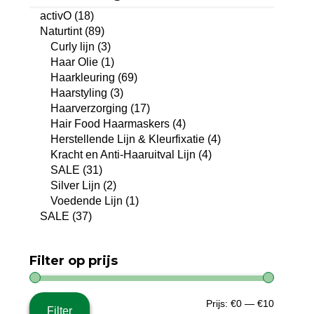
activO
(18)
Naturtint
(89)
Curly lijn
(3)
Haar Olie
(1)
Haarkleuring
(69)
Haarstyling
(3)
Haarverzorging
(17)
Hair Food Haarmaskers
(4)
Herstellende Lijn & Kleurfixatie
(4)
Kracht en Anti-Haaruitval Lijn
(4)
SALE
(31)
Silver Lijn
(2)
Voedende Lijn
(1)
SALE
(37)
Filter op prijs
Min.
Max.
Prijs:
€0
—
€10
Filter