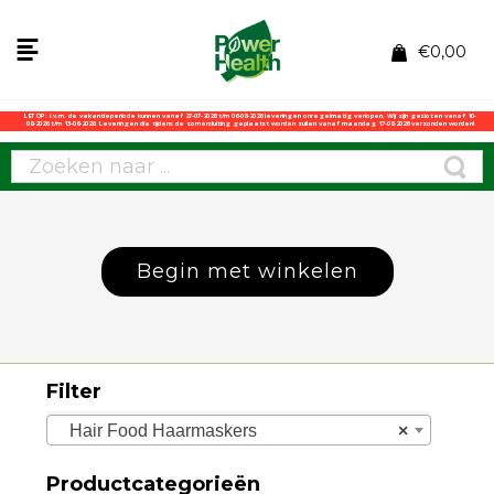
€
0,00
LET OP: i.v.m. de vakantieperiode kunnen vanaf 27-07-2026 t/m 06-08-2026 leveringen onregelmatig verlopen. Wij zijn gesloten vanaf 10-
08-2026 t/m 13-08-2026. Leveringen die tijdens de zomersluiting geplaatst worden zullen vanaf maandag 17-08-2026 verzonden worden!
Begin met winkelen
Filter
Hair Food Haarmaskers
×
Productcategorieën