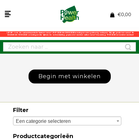
€
0,00
LET OP: i.v.m. de vakantieperiode kunnen vanaf 27-07-2026 t/m 06-08-2026 leveringen onregelmatig verlopen. Wij zijn gesloten vanaf 10-
08-2026 t/m 13-08-2026. Leveringen die tijdens de zomersluiting geplaatst worden zullen vanaf maandag 17-08-2026 verzonden worden!
Begin met winkelen
Filter
Een categorie selecteren
Productcategorieën