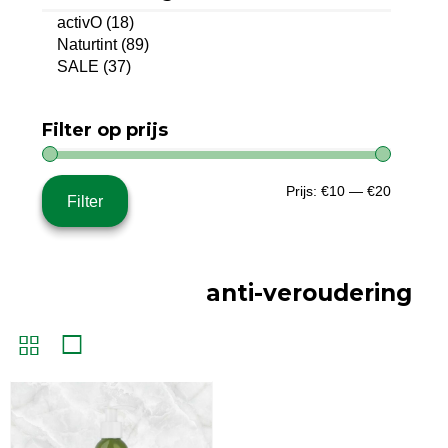
activO
(18)
Naturtint
(89)
SALE
(37)
Filter op prijs
Min.
Max.
Prijs:
€10
—
€20
Filter
prijs
prijs
anti-veroudering