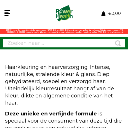
€
0,00
LET OP: i.v.m. de vakantieperiode kunnen vanaf 27-07-2026 t/m 06-08-2026 leveringen onregelmatig verlopen. Wij zijn gesloten vanaf 10-
08-2026 t/m 13-08-2026. Leveringen die tijdens de zomersluiting geplaatst worden zullen vanaf maandag 17-08-2026 verzonden worden!
Haarkleuring en haarverzorging. Intense,
natuurlijke, stralende kleur & glans. Diep
gehydrateerd, soepel en verzorgd haar.
Uiteindelijk kleurresultaat hangt af van de
kleur, dikte en algemene conditie van het
haar.
Deze unieke en verfijnde formule
is
speciaal voor de consument van deze tijd die
op zoek is naar een natuurlijke, intense