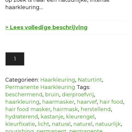
haarkleuring....
> Lees volledige beschrijving
3.56
Intens
Stralend
Rood
Categorieën:
Haarkleuring
,
Naturtint
,
Naturtint
Permanente Haarkleuring
Tags:
Permanente
beschermend
,
bruin
,
dierproefvrij
,
Haarkleuring
haarkleuring
,
haarmasker
,
haarvef
,
hair food
,
aantal
hair food masker
,
hairmask
,
herstellend
,
hydraterend
,
kastanje
,
kleurengel
,
kleurfixatie
,
licht
,
natural
,
naturel
,
natuurlijk
,
nourishing
,
permanent
,
permanente