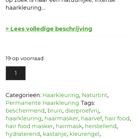
haarkleuring....
> Lees volledige beschrijving
19 op voorraad
4.35
Diep
Cappuccino
Bruin
Categorieën:
Haarkleuring
,
Naturtint
,
Naturtint
Permanente Haarkleuring
Tags:
Permanente
beschermend
,
bruin
,
dierproefvrij
,
Haarkleuring
haarkleuring
,
haarmasker
,
haarvef
,
hair food
,
aantal
hair food masker
,
hairmask
,
herstellend
,
hydraterend
,
kastanje
,
kleurengel
,