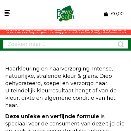
€
0,00
LET OP: i.v.m. de vakantieperiode kunnen vanaf 27-07-2026 t/m 06-08-2026 leveringen onregelmatig verlopen. Wij zijn gesloten vanaf 10-
08-2026 t/m 13-08-2026. Leveringen die tijdens de zomersluiting geplaatst worden zullen vanaf maandag 17-08-2026 verzonden worden!
Haarkleuring en haarverzorging. Intense,
natuurlijke, stralende kleur & glans. Diep
gehydrateerd, soepel en verzorgd haar.
Uiteindelijk kleurresultaat hangt af van de
kleur, dikte en algemene conditie van het
haar.
Deze unieke en verfijnde formule
is
speciaal voor de consument van deze tijd die
op zoek is naar een natuurlijke, intense