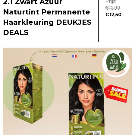
2.1 Zwart Azuur
Prijs:
€
16,99
Naturtint Permanente
Oorspronkel
Huid
€
12,50
Haarkleuring DEUKJES
prijs
prijs
was:
is:
DEALS
€16,99.
€12,5