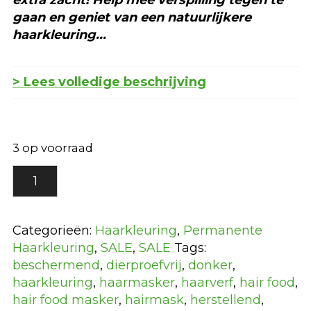
gaan en geniet van een natuurlijkere
haarkleuring...
> Lees volledige beschrijving
3 op voorraad
2.1
Zwart
Azuur
Naturtint
Categorieën:
Haarkleuring
,
Permanente
Permanente
Haarkleuring
,
SALE
,
SALE
Tags:
Haarkleuring
beschermend
,
dierproefvrij
,
donker
,
DEUKJES
haarkleuring
,
haarmasker
,
haarverf
,
hair food
,
DEALS
hair food masker
,
hairmask
,
herstellend
,