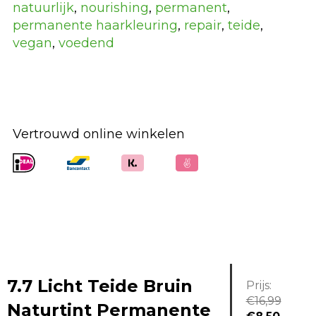
natuurlijk
,
nourishing
,
permanent
,
permanente haarkleuring
,
repair
,
teide
,
vegan
,
voedend
Vertrouwd online winkelen
7.7 Licht Teide Bruin
Prijs:
€
16,99
Naturtint Permanente
Oorspronkel
Huidi