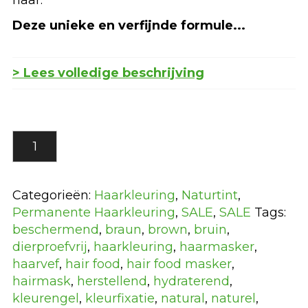
Deze unieke en verfijnde formule...
> Lees volledige beschrijving
7.7
Licht
Teide
Bruin
Categorieën:
Haarkleuring
,
Naturtint
,
Naturtint
Permanente Haarkleuring
,
SALE
,
SALE
Tags:
Permanente
beschermend
,
braun
,
brown
,
bruin
,
Haarkleuring
dierproefvrij
,
haarkleuring
,
haarmasker
,
(Duitse
haarvef
,
hair food
,
hair food masker
,
verpakking)
hairmask
,
herstellend
,
hydraterend
,
aantal
kleurengel
,
kleurfixatie
,
natural
,
naturel
,