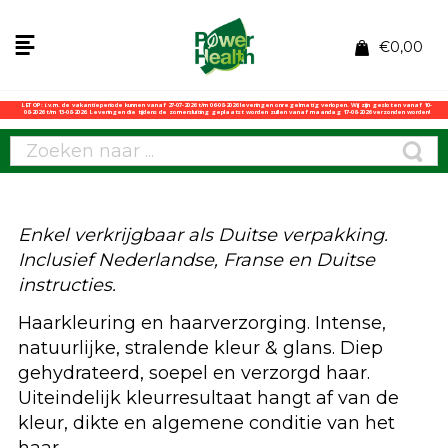
€
0,00
LET OP: i.v.m. de vakantieperiode kunnen vanaf 27-07-2026 t/m 06-08-2026 leveringen onregelmatig verlopen. Wij zijn gesloten vanaf 10-
08-2026 t/m 13-08-2026. Leveringen die tijdens de zomersluiting geplaatst worden zullen vanaf maandag 17-08-2026 verzonden worden!
Enkel verkrijgbaar als Duitse verpakking.
Inclusief Nederlandse, Franse en Duitse
instructies.
Haarkleuring en haarverzorging. Intense,
natuurlijke, stralende kleur & glans. Diep
gehydrateerd, soepel en verzorgd haar.
Uiteindelijk kleurresultaat hangt af van de
kleur, dikte en algemene conditie van het
haar.