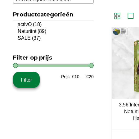
Productcategorieën
activO
(18)
Naturtint
(89)
SALE
(37)
Filter op prijs
Min.
Max.
Prijs:
€10
—
€20
Filter
prijs
prijs
3.56 Int
Naturt
Ha