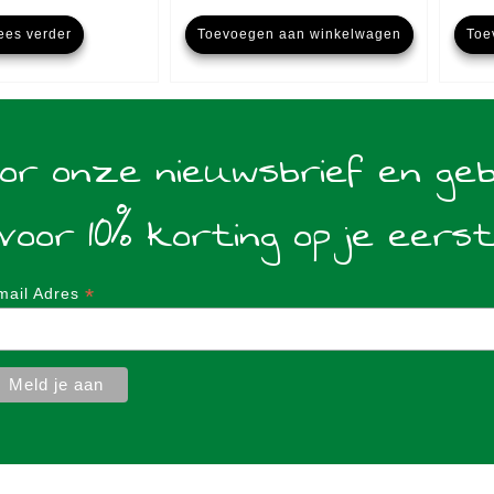
ees verder
Toevoegen aan winkelwagen
Toe
oor onze nieuwsbrief en ge
voor 10% korting op je eers
*
mail Adres