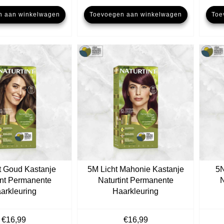
n aan winkelwagen
Toevoegen aan winkelwagen
Toe
t Goud Kastanje
5M Licht Mahonie Kastanje
5N
int Permanente
Naturtint Permanente
N
arkleuring
Haarkleuring
€
16,99
€
16,99