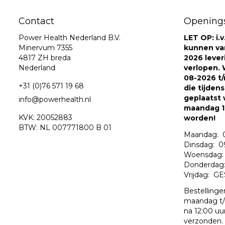
Contact
Openings
Power Health Nederland B.V.
LET OP: i.
Minervum 7355
kunnen va
4817 ZH breda
2026 leve
Nederland
verlopen. W
08-2026 t/
+31 (0)76 571 19 68
die tijden
geplaatst 
info@powerhealth.nl
maandag 1
KVK: 20052883
worden!
BTW: NL 007771800 B 01
Maandag: 0
Dinsdag: 09
Woensdag: 
Donderdag: 
Vrijdag: G
Bestellinge
maandag t/
na 12:00 uu
verzonden.