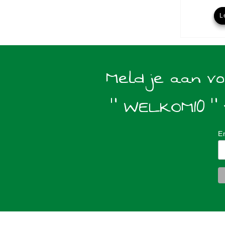
L
Meld je aan v
" WELKOM10 " 
E