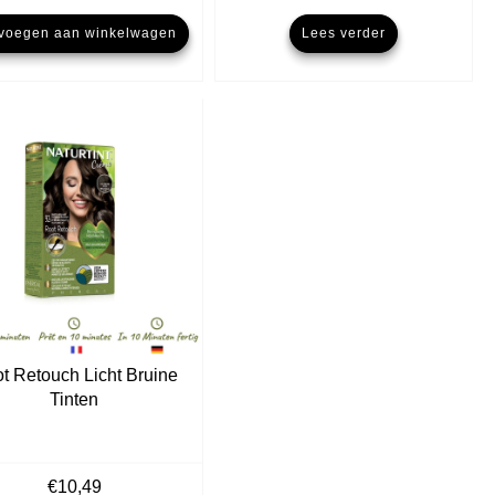
voegen aan winkelwagen
Lees verder
t Retouch Licht Bruine
Tinten
€
10,49