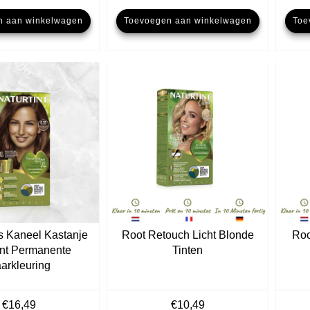
n aan winkelwagen
Toevoegen aan winkelwagen
Toe
ns Kaneel Kastanje
Root Retouch Licht Blonde
Roo
int Permanente
Tinten
arkleuring
€
16,49
€
10,49