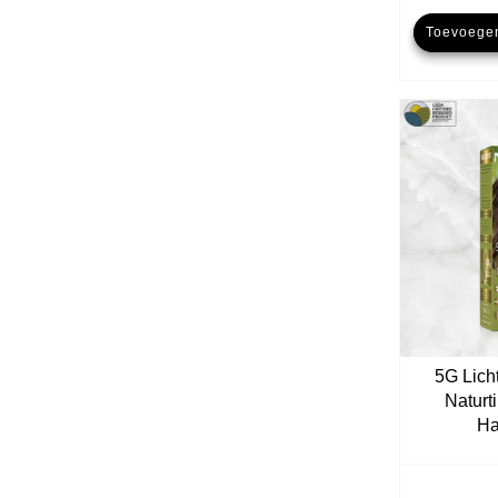
Toevoege
5G Lich
Naturt
Ha