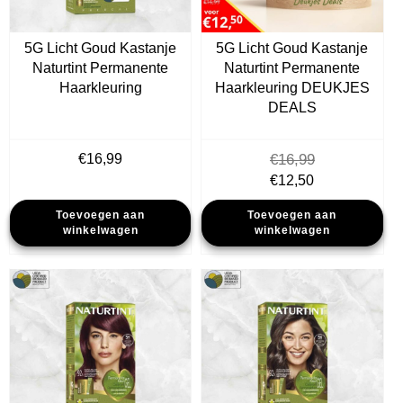
5G Licht Goud Kastanje
5G Licht Goud Kastanje
Naturtint Permanente
Naturtint Permanente
Haarkleuring
Haarkleuring DEUKJES
DEALS
€
16,99
€
16,99
Oorspronkelijke
Huidige
€
12,50
prijs
prijs
Toevoegen aan
Toevoegen aan
was:
is:
winkelwagen
winkelwagen
€16,99.
€12,50.