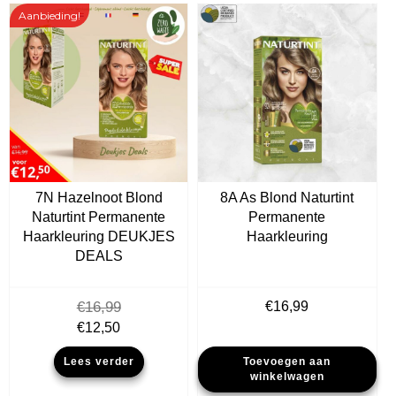
Aanbieding!
7N Hazelnoot Blond
8A As Blond Naturtint
Naturtint Permanente
Permanente
Haarkleuring DEUKJES
Haarkleuring
DEALS
€
16,99
€
16,99
Oorspronkelijke
Huidige
€
12,50
prijs
prijs
Lees verder
Toevoegen aan
was:
is:
winkelwagen
€16,99.
€12,50.