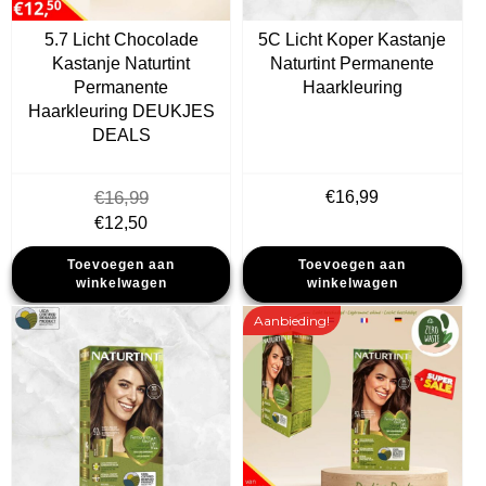
5.7 Licht Chocolade
5C Licht Koper Kastanje
Kastanje Naturtint
Naturtint Permanente
Permanente
Haarkleuring
Haarkleuring DEUKJES
DEALS
€
16,99
€
16,99
Oorspronkelijke
Huidige
€
12,50
prijs
prijs
Toevoegen aan
Toevoegen aan
was:
is:
winkelwagen
winkelwagen
€16,99.
€12,50.
Aanbieding!