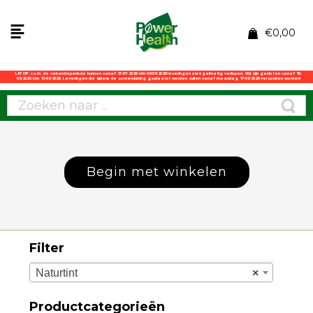
€
0,00
LET OP: i.v.m. de vakantieperiode kunnen vanaf 27-07-2026 t/m 06-08-2026 leveringen onregelmatig verlopen. Wij zijn gesloten vanaf 10-
08-2026 t/m 13-08-2026. Leveringen die tijdens de zomersluiting geplaatst worden zullen vanaf maandag 17-08-2026 verzonden worden!
Begin met winkelen
Filter
Naturtint
×
Productcategorieën