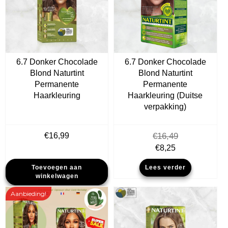
6.7 Donker Chocolade
6.7 Donker Chocolade
Blond Naturtint
Blond Naturtint
Permanente
Permanente
Haarkleuring
Haarkleuring (Duitse
verpakking)
€
16,99
€
16,49
Oorspronkelijke
Huidige
€
8,25
prijs
prijs
Toevoegen aan
Lees verder
was:
is:
winkelwagen
€16,49.
€8,25.
Aanbieding!