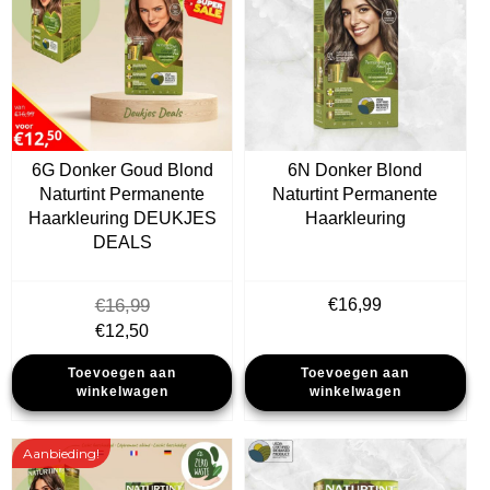
6G Donker Goud Blond
6N Donker Blond
Naturtint Permanente
Naturtint Permanente
Haarkleuring DEUKJES
Haarkleuring
DEALS
€
16,99
€
16,99
Oorspronkelijke
Huidige
€
12,50
prijs
prijs
Toevoegen aan
Toevoegen aan
was:
is:
winkelwagen
winkelwagen
€16,99.
€12,50.
Aanbieding!