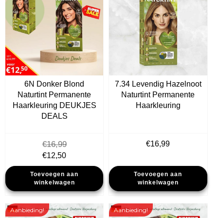
6N Donker Blond
7.34 Levendig Hazelnoot
Naturtint Permanente
Naturtint Permanente
Haarkleuring DEUKJES
Haarkleuring
DEALS
€
16,99
€
16,99
Oorspronkelijke
Huidige
€
12,50
prijs
prijs
Toevoegen aan
Toevoegen aan
was:
is:
winkelwagen
winkelwagen
€16,99.
€12,50.
Aanbieding!
Aanbieding!