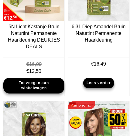
5N Licht Kastanje Bruin
6.31 Diep Amandel Bruin
Naturtint Permanente
Naturtint Permanente
Haarkleuring DEUKJES
Haarkleuring
DEALS
€
16,99
€
16,49
Oorspronkelijke
Huidige
€
12,50
prijs
prijs
Toevoegen aan
Lees verder
was:
is:
winkelwagen
€16,99.
€12,50.
Aanbieding!