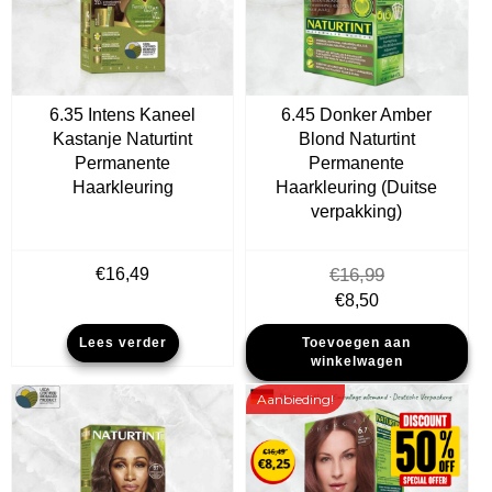
6.35 Intens Kaneel
6.45 Donker Amber
Kastanje Naturtint
Blond Naturtint
Permanente
Permanente
Haarkleuring
Haarkleuring (Duitse
verpakking)
€
16,49
€
16,99
Oorspronkelijke
Huidige
€
8,50
prijs
prijs
Lees verder
Toevoegen aan
was:
is:
winkelwagen
€16,99.
€8,50.
Aanbieding!