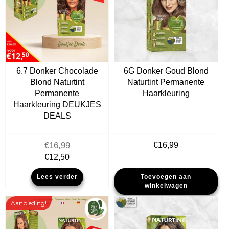
6.7 Donker Chocolade
6G Donker Goud Blond
Blond Naturtint
Naturtint Permanente
Permanente
Haarkleuring
Haarkleuring DEUKJES
DEALS
€
16,99
€
16,99
Oorspronkelijke
Huidige
€
12,50
prijs
prijs
Lees verder
Toevoegen aan
was:
is:
winkelwagen
€16,99.
€12,50.
Aanbieding!