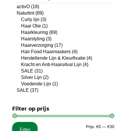
activO
(18)
Naturtint
(89)
Curly lijn
(3)
Haar Olie
(1)
Haarkleuring
(69)
Haarstyling
(3)
Haarverzorging
(17)
Hair Food Haarmaskers
(4)
Herstellende Lijn & Kleurfixatie
(4)
Kracht en Anti-Haaruitval Lijn
(4)
SALE
(31)
Silver Lijn
(2)
Voedende Lijn
(1)
SALE
(37)
Filter op prijs
Min.
Max.
Prijs:
€0
—
€30
Filter