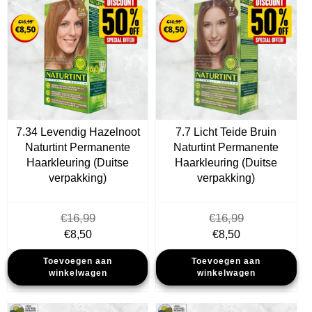
7.34 Levendig Hazelnoot
7.7 Licht Teide Bruin
Naturtint Permanente
Naturtint Permanente
Haarkleuring (Duitse
Haarkleuring (Duitse
verpakking)
verpakking)
€
16,99
€
16,99
Oorspronkelijke
Huidige
Oorspronkelijke
Huidige
€
8,50
€
8,50
prijs
prijs
prijs
prijs
Toevoegen aan
Toevoegen aan
was:
is:
was:
is:
winkelwagen
winkelwagen
€16,99.
€8,50.
€16,99.
€8,50.