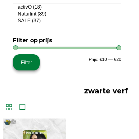
activO
(18)
Naturtint
(89)
SALE
(37)
Filter op prijs
Min.
Max.
Prijs:
€10
—
€20
Filter
prijs
prijs
zwarte verf