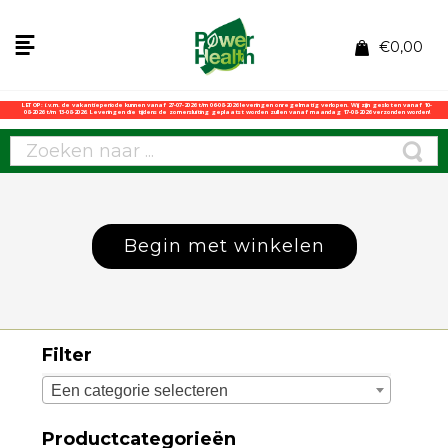
€
0,00
LET OP: i.v.m. de vakantieperiode kunnen vanaf 27-07-2026 t/m 06-08-2026 leveringen onregelmatig verlopen. Wij zijn gesloten vanaf 10-
08-2026 t/m 13-08-2026. Leveringen die tijdens de zomersluiting geplaatst worden zullen vanaf maandag 17-08-2026 verzonden worden!
Begin met winkelen
Filter
Een categorie selecteren
Productcategorieën