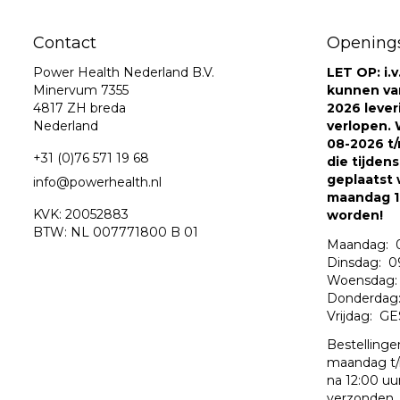
Contact
Openings
Power Health Nederland B.V.
LET OP: i.
Minervum 7355
kunnen va
4817 ZH breda
2026 leve
Nederland
verlopen. W
08-2026 t/
+31 (0)76 571 19 68
die tijden
geplaatst 
info@powerhealth.nl
maandag 1
KVK: 20052883
worden!
BTW: NL 007771800 B 01
Maandag: 0
Dinsdag: 09
Woensdag: 
Donderdag: 
Vrijdag: G
Bestellinge
maandag t/
na 12:00 uu
verzonden.