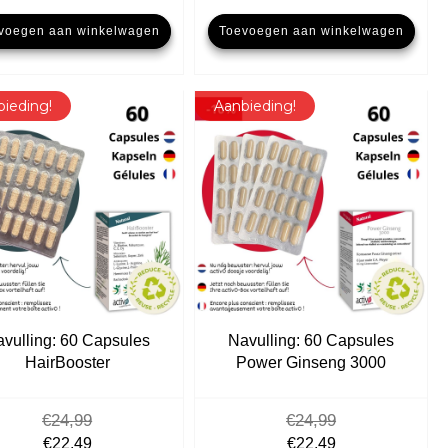
prijs
prijs
prijs
prijs
voegen aan winkelwagen
Toevoegen aan winkelwagen
was:
is:
was:
is:
€49,98.
€42,48.
€49,98.
€42,48.
bieding!
Aanbieding!
vulling: 60 Capsules
Navulling: 60 Capsules
HairBooster
Power Ginseng 3000
€
24,99
€
24,99
Oorspronkelijke
Huidige
Oorspronkelijke
Huidige
€
22,49
€
22,49