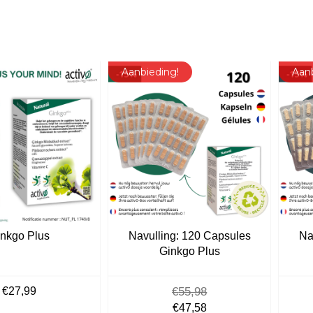
Aanbieding!
Aan
nkgo Plus
Navulling: 120 Capsules
Na
Ginkgo Plus
€
27,99
€
55,98
Oorspronkelijke
Huidige
€
47,58