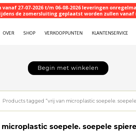
n vanaf 27-07-2026 t/m 06-08-2026 leveringen onregelmat
 tijdens de zomersluiting geplaatst worden zullen van
OVER
SHOP
VERKOOPPUNTEN
KLANTENSERVICE
Begin met winkelen
Products tagged “vrij van microplastic soepele. soepele
n microplastic soepele. soepele spier