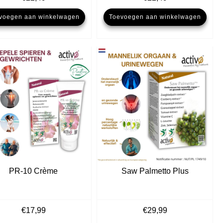
prijs
prijs
prijs
prijs
voegen aan winkelwagen
Toevoegen aan winkelwagen
was:
is:
was:
is:
€24,99.
€22,49.
€24,99.
€22,49.
PR-10 Crème
Saw Palmetto Plus
€
17,99
€
29,99