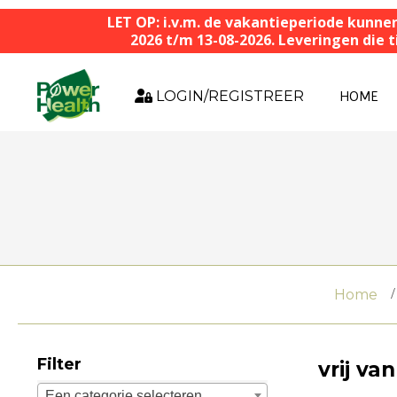
LET OP: i.v.m. de vakantieperiode kunne
2026 t/m 13-08-2026. Leveringen die
LOGIN/REGISTREER
HOME
Home
Filter
vrij va
Een categorie selecteren