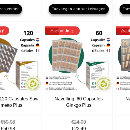
prijs
prijs
ees verder
Toevoegen aan winkelwagen
Toe
was:
is:
€55,98.
€47,58.
g!
Aanbieding!
Aan
: 120 Capsules Saw
Navulling: 60 Capsules
Na
lmetto Plus
Ginkgo Plus
€
59,98
€
24,99
Oorspronkelijke
Huidige
Oorspronkelijke
Huidige
€
50,98
€
22,49