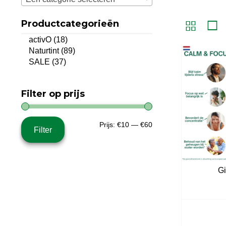
Productcategorieën
activO
(18)
Naturtint
(89)
SALE
(37)
Filter op prijs
Min.
Max.
Prijs:
€10
—
€60
Filter
prijs
prijs
Gi