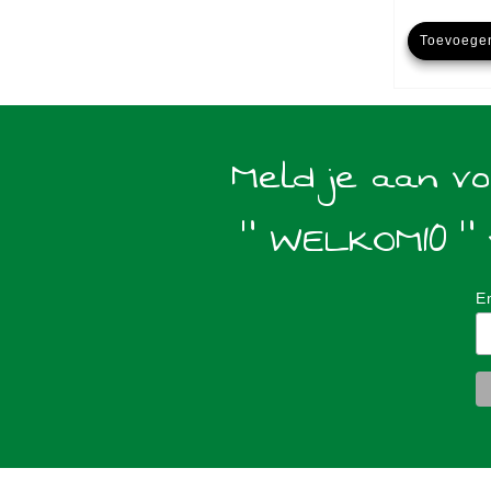
Toevoege
Meld je aan v
" WELKOM10 " 
E