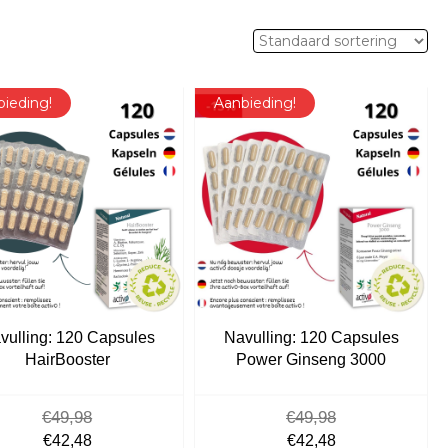
bieding!
Aanbieding!
vulling: 120 Capsules
Navulling: 120 Capsules
HairBooster
Power Ginseng 3000
€
49,98
€
49,98
Oorspronkelijke
Huidige
Oorspronkelijke
Huidige
€
42,48
€
42,48