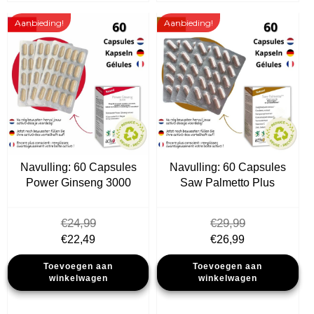
Aanbieding!
Aanbieding!
Navulling: 60 Capsules
Navulling: 60 Capsules
Power Ginseng 3000
Saw Palmetto Plus
€
24,99
€
29,99
Oorspronkelijke
Huidige
Oorspronkelijke
Huidige
€
22,49
€
26,99
prijs
prijs
prijs
prijs
Toevoegen aan
Toevoegen aan
was:
is:
was:
is:
winkelwagen
winkelwagen
€24,99.
€22,49.
€29,99.
€26,99.