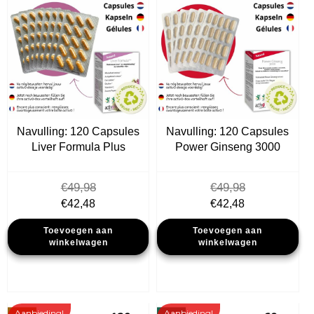
Navulling: 120 Capsules
Navulling: 120 Capsules
Liver Formula Plus
Power Ginseng 3000
€
49,98
€
49,98
Oorspronkelijke
Huidige
Oorspronkelijke
Huidige
€
42,48
€
42,48
prijs
prijs
prijs
prijs
Toevoegen aan
Toevoegen aan
was:
is:
was:
is:
winkelwagen
winkelwagen
€49,98.
€42,48.
€49,98.
€42,48.
Aanbieding!
Aanbieding!