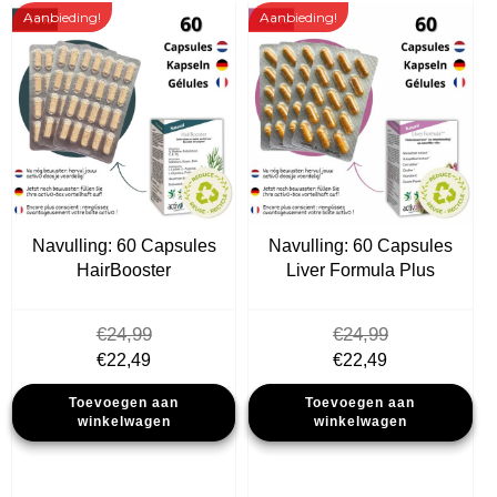
Aanbieding!
Aanbieding!
Navulling: 60 Capsules
Navulling: 60 Capsules
HairBooster
Liver Formula Plus
€
24,99
€
24,99
Oorspronkelijke
Huidige
Oorspronkelijke
Huidige
€
22,49
€
22,49
prijs
prijs
prijs
prijs
Toevoegen aan
Toevoegen aan
was:
is:
was:
is:
winkelwagen
winkelwagen
€24,99.
€22,49.
€24,99.
€22,49.