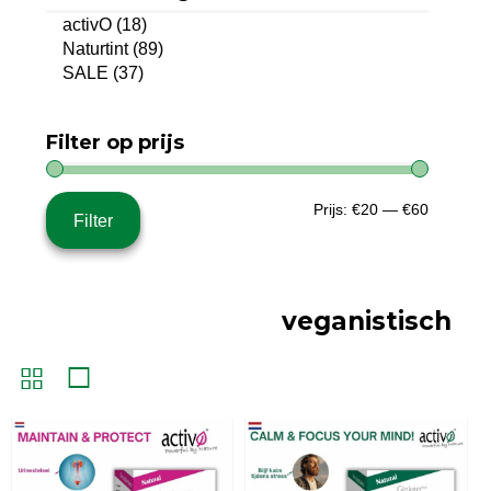
activO
(18)
Naturtint
(89)
SALE
(37)
Filter op prijs
Min.
Max.
Prijs:
€20
—
€60
Filter
prijs
prijs
veganistisch