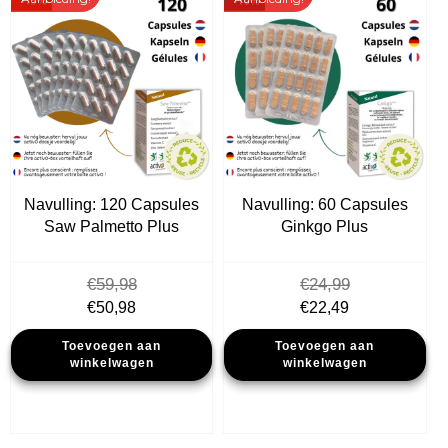
Navulling: 120 Capsules
Navulling: 60 Capsules
Saw Palmetto Plus
Ginkgo Plus
€
59,98
€
24,99
Oorspronkelijke
Huidige
Oorspronkelijke
Huidige
€
50,98
€
22,49
prijs
prijs
prijs
prijs
Toevoegen aan
Toevoegen aan
was:
is:
was:
is:
winkelwagen
winkelwagen
€59,98.
€50,98.
€24,99.
€22,49.