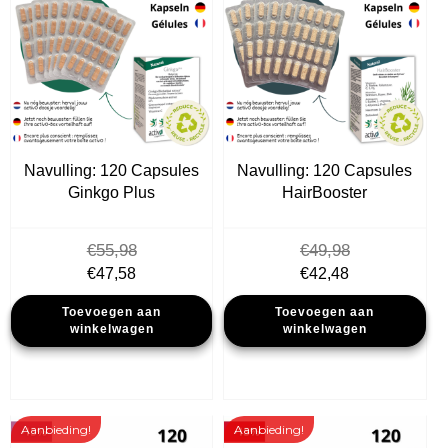
Navulling: 120 Capsules
Navulling: 120 Capsules
Ginkgo Plus
HairBooster
€
55,98
€
49,98
Oorspronkelijke
Huidige
Oorspronkelijke
Huidige
€
47,58
€
42,48
prijs
prijs
prijs
prijs
Toevoegen aan
Toevoegen aan
was:
is:
was:
is:
winkelwagen
winkelwagen
€55,98.
€47,58.
€49,98.
€42,48.
Aanbieding!
Aanbieding!