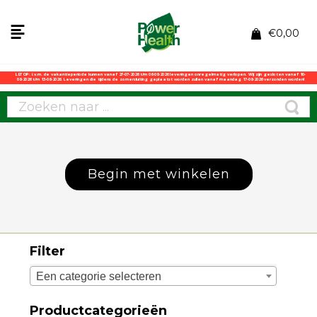
€
0,00
LET OP: i.v.m. de vakantieperiode kunnen vanaf 27-07-2026 t/m 06-08-2026 leveringen onregelmatig verlopen. Wij zijn gesloten vanaf 10-
08-2026 t/m 13-08-2026. Leveringen die tijdens de zomersluiting geplaatst worden zullen vanaf maandag 17-08-2026 verzonden worden!
Begin met winkelen
Filter
Een categorie selecteren
Productcategorieën