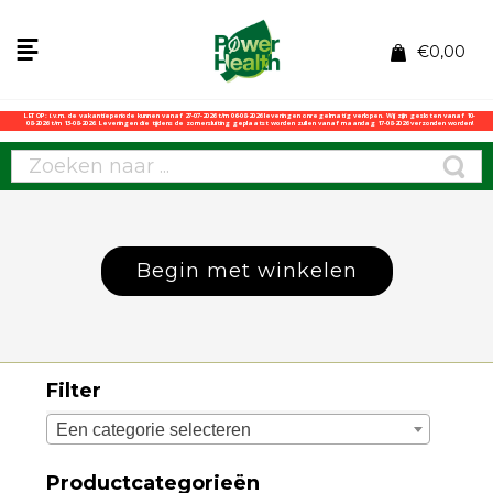
€
0,00
LET OP: i.v.m. de vakantieperiode kunnen vanaf 27-07-2026 t/m 06-08-2026 leveringen onregelmatig verlopen. Wij zijn gesloten vanaf 10-
08-2026 t/m 13-08-2026. Leveringen die tijdens de zomersluiting geplaatst worden zullen vanaf maandag 17-08-2026 verzonden worden!
Begin met winkelen
Filter
Een categorie selecteren
Productcategorieën