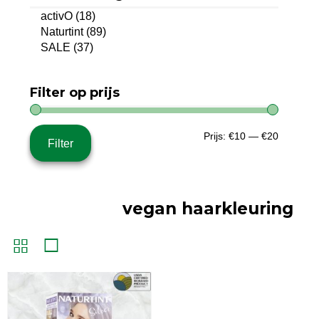
activO
(18)
Naturtint
(89)
SALE
(37)
Filter op prijs
Min.
Max.
Prijs:
€10
—
€20
Filter
prijs
prijs
vegan haarkleuring