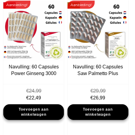
Aanbieding!
Aanbieding!
Navulling: 60 Capsules
Navulling: 60 Capsules
Power Ginseng 3000
Saw Palmetto Plus
€
24,99
€
29,99
Oorspronkelijke
Huidige
Oorspronkelijke
Huidige
€
22,49
€
26,99
prijs
prijs
prijs
prijs
Toevoegen aan
Toevoegen aan
was:
is:
was:
is:
winkelwagen
winkelwagen
€24,99.
€22,49.
€29,99.
€26,99.