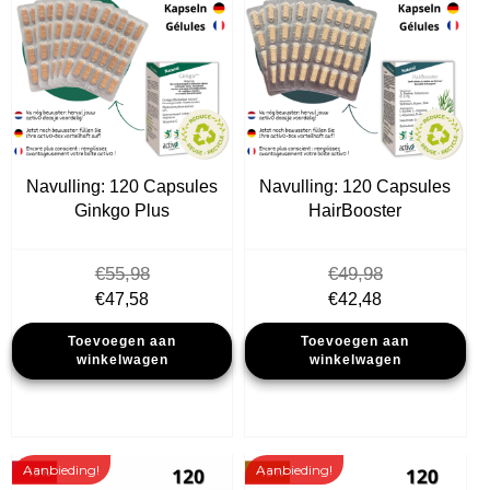
Navulling: 120 Capsules
Navulling: 120 Capsules
Ginkgo Plus
HairBooster
€
55,98
€
49,98
Oorspronkelijke
Huidige
Oorspronkelijke
Huidige
€
47,58
€
42,48
prijs
prijs
prijs
prijs
Toevoegen aan
Toevoegen aan
was:
is:
was:
is:
winkelwagen
winkelwagen
€55,98.
€47,58.
€49,98.
€42,48.
Aanbieding!
Aanbieding!