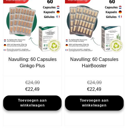
Navulling: 60 Capsules
Navulling: 60 Capsules
Ginkgo Plus
HairBooster
€
24,99
€
24,99
Oorspronkelijke
Huidige
Oorspronkelijke
Huidige
€
22,49
€
22,49
prijs
prijs
prijs
prijs
Toevoegen aan
Toevoegen aan
was:
is:
was:
is:
winkelwagen
winkelwagen
€24,99.
€22,49.
€24,99.
€22,49.