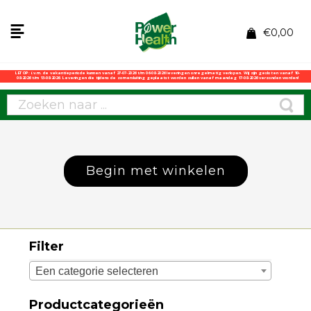
€
0,00
LET OP: i.v.m. de vakantieperiode kunnen vanaf 27-07-2026 t/m 06-08-2026 leveringen onregelmatig verlopen. Wij zijn gesloten vanaf 10-
08-2026 t/m 13-08-2026. Leveringen die tijdens de zomersluiting geplaatst worden zullen vanaf maandag 17-08-2026 verzonden worden!
Begin met winkelen
Filter
Een categorie selecteren
Productcategorieën