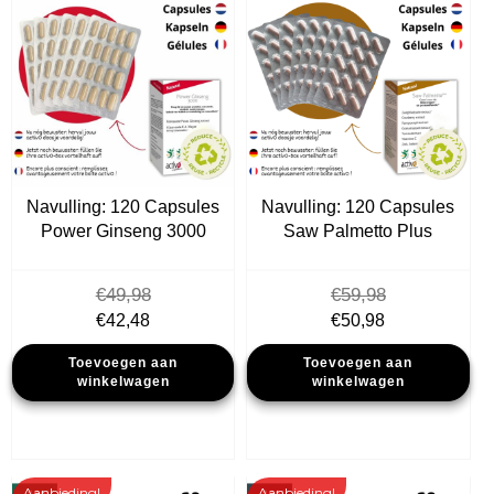
Navulling: 120 Capsules
Navulling: 120 Capsules
Power Ginseng 3000
Saw Palmetto Plus
€
49,98
€
59,98
Oorspronkelijke
Huidige
Oorspronkelijke
Huidige
€
42,48
€
50,98
prijs
prijs
prijs
prijs
Toevoegen aan
Toevoegen aan
was:
is:
was:
is:
winkelwagen
winkelwagen
€49,98.
€42,48.
€59,98.
€50,98.
Aanbieding!
Aanbieding!