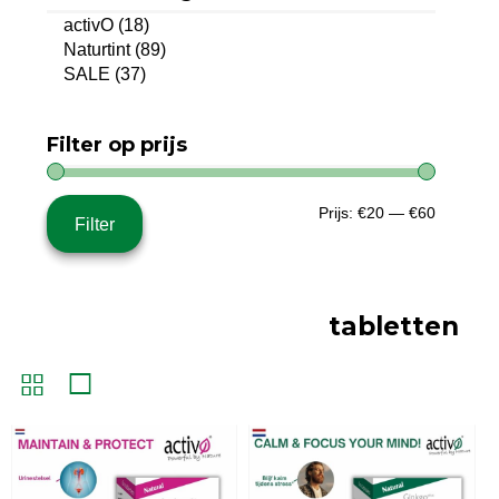
activO
(18)
Naturtint
(89)
SALE
(37)
Filter op prijs
Min.
Max.
Prijs:
€20
—
€60
Filter
prijs
prijs
tabletten