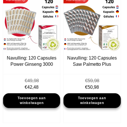
Navulling: 120 Capsules
Navulling: 120 Capsules
Power Ginseng 3000
Saw Palmetto Plus
€
49,98
€
59,98
Oorspronkelijke
Huidige
Oorspronkelijke
Huidige
€
42,48
€
50,98
prijs
prijs
prijs
prijs
Toevoegen aan
Toevoegen aan
was:
is:
was:
is:
winkelwagen
winkelwagen
€49,98.
€42,48.
€59,98.
€50,98.