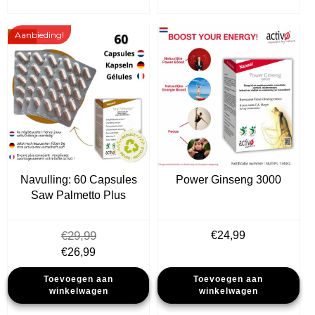
Aanbieding!
Navulling: 60 Capsules
Power Ginseng 3000
Saw Palmetto Plus
€
29,99
€
24,99
Oorspronkelijke
Huidige
€
26,99
prijs
prijs
Toevoegen aan
Toevoegen aan
was:
is:
winkelwagen
winkelwagen
€29,99.
€26,99.