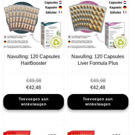
Navulling: 120 Capsules
Navulling: 120 Capsules
HairBooster
Liver Formula Plus
€
49,98
€
49,98
Oorspronkelijke
Huidige
Oorspronkelijke
Huidige
€
42,48
€
42,48
prijs
prijs
prijs
prijs
Toevoegen aan
Toevoegen aan
was:
is:
was:
is:
winkelwagen
winkelwagen
€49,98.
€42,48.
€49,98.
€42,48.
Aanbieding!
Aanbieding!