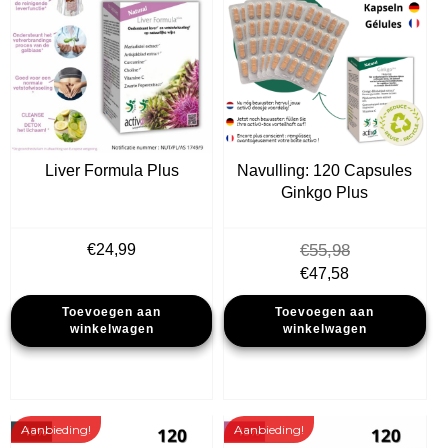
Liver Formula Plus
Navulling: 120 Capsules
Ginkgo Plus
€
24,99
€
55,98
Oorspronkelijke
Huidige
€
47,58
prijs
prijs
Toevoegen aan
Toevoegen aan
was:
is:
winkelwagen
winkelwagen
€55,98.
€47,58.
Aanbieding!
Aanbieding!