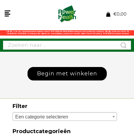
€
0,00
LET OP: i.v.m. de vakantieperiode kunnen vanaf 27-07-2026 t/m 06-08-2026 leveringen onregelmatig verlopen. Wij zijn gesloten vanaf 10-
08-2026 t/m 13-08-2026. Leveringen die tijdens de zomersluiting geplaatst worden zullen vanaf maandag 17-08-2026 verzonden worden!
Begin met winkelen
Filter
Een categorie selecteren
Productcategorieën