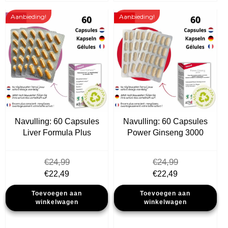
Aanbieding!
Aanbieding!
Navulling: 60 Capsules
Navulling: 60 Capsules
Liver Formula Plus
Power Ginseng 3000
€
24,99
€
24,99
Oorspronkelijke
Huidige
Oorspronkelijke
Huidige
€
22,49
€
22,49
prijs
prijs
prijs
prijs
Toevoegen aan
Toevoegen aan
was:
is:
was:
is:
winkelwagen
winkelwagen
€24,99.
€22,49.
€24,99.
€22,49.