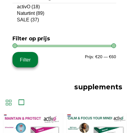
activO
(18)
Naturtint
(89)
SALE
(37)
Filter op prijs
Min.
Max.
Prijs:
€20
—
€60
Filter
prijs
prijs
supplements