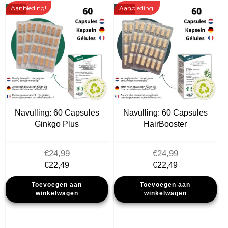
Aanbieding!
Aanbieding!
Navulling: 60 Capsules
Navulling: 60 Capsules
Ginkgo Plus
HairBooster
€
24,99
€
24,99
Oorspronkelijke
Huidige
Oorspronkelijke
Huidige
€
22,49
€
22,49
prijs
prijs
prijs
prijs
Toevoegen aan
Toevoegen aan
was:
is:
was:
is:
winkelwagen
winkelwagen
€24,99.
€22,49.
€24,99.
€22,49.