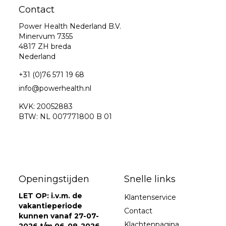
Contact
Power Health Nederland B.V.
Minervum 7355
4817 ZH breda
Nederland
+31 (0)76 571 19 68
info@powerhealth.nl
KVK: 20052883
BTW: NL 007771800 B 01
Openingstijden
Snelle links
LET OP: i.v.m. de
Klantenservice
vakantieperiode
Contact
kunnen vanaf 27-07-
Klachtenpagina
2026 t/m 06-08-2026