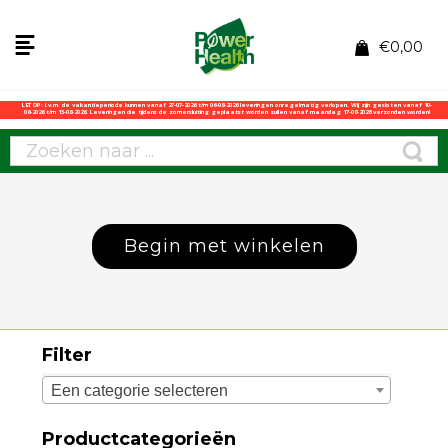
€
0,00
LET OP: i.v.m. de vakantieperiode kunnen vanaf 27-07-2026 t/m 06-08-2026 leveringen onregelmatig verlopen. Wij zijn gesloten vanaf 10-
08-2026 t/m 13-08-2026. Leveringen die tijdens de zomersluiting geplaatst worden zullen vanaf maandag 17-08-2026 verzonden worden!
Begin met winkelen
Filter
Een categorie selecteren
Productcategorieën