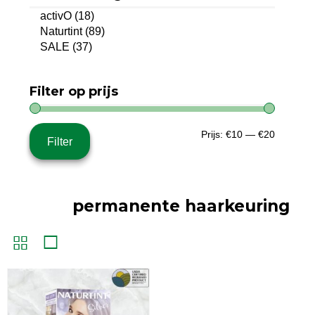
activO
(18)
Naturtint
(89)
SALE
(37)
Filter op prijs
Min.
Max.
Prijs:
€10
—
€20
Filter
prijs
prijs
permanente haarkeuring