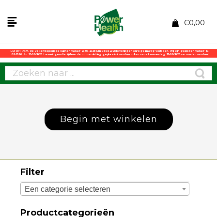
€
0,00
LET OP: i.v.m. de vakantieperiode kunnen vanaf 27-07-2026 t/m 06-08-2026 leveringen onregelmatig verlopen. Wij zijn gesloten vanaf 10-
08-2026 t/m 13-08-2026. Leveringen die tijdens de zomersluiting geplaatst worden zullen vanaf maandag 17-08-2026 verzonden worden!
Begin met winkelen
Filter
Een categorie selecteren
Productcategorieën