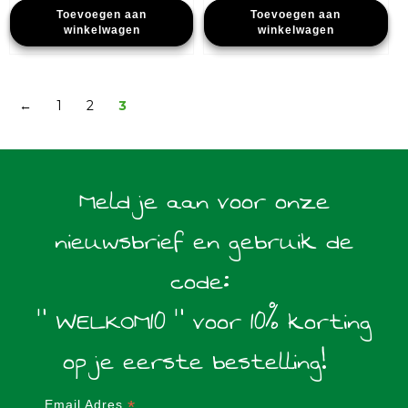
Toevoegen aan
Toevoegen aan
was:
is:
was:
is:
winkelwagen
winkelwagen
€14,99.
€8,99.
€10,49.
€5,25.
←
1
2
3
Meld je aan voor onze
nieuwsbrief en gebruik de
code:
" WELKOM10 " voor 10% korting
op je eerste bestelling!
*
Email Adres