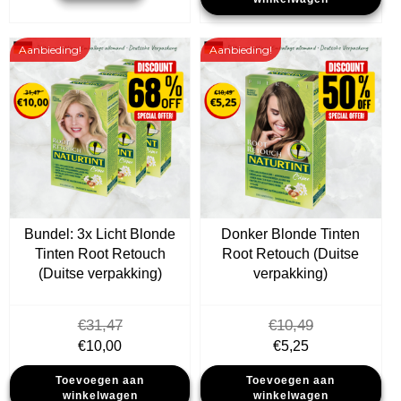
€16,99.
€12,50.
€31,47.
€10,00.
Aanbieding!
Aanbieding!
Bundel: 3x Licht Blonde
Donker Blonde Tinten
Tinten Root Retouch
Root Retouch (Duitse
(Duitse verpakking)
verpakking)
€
31,47
€
10,49
Oorspronkelijke
Huidige
Oorspronkelijke
Huidige
€
10,00
€
5,25
prijs
prijs
prijs
prijs
Toevoegen aan
Toevoegen aan
was:
is:
was:
is:
winkelwagen
winkelwagen