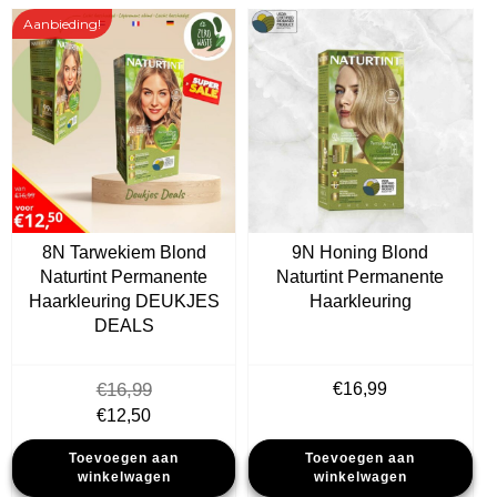
Aanbieding!
8N Tarwekiem Blond
9N Honing Blond
Naturtint Permanente
Naturtint Permanente
Haarkleuring DEUKJES
Haarkleuring
DEALS
€
16,99
€
16,99
Oorspronkelijke
Huidige
€
12,50
prijs
prijs
Toevoegen aan
Toevoegen aan
was:
is:
winkelwagen
winkelwagen
€16,99.
€12,50.