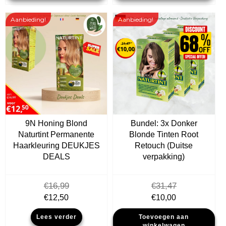
Aanbieding!
Aanbieding!
9N Honing Blond
Bundel: 3x Donker
Naturtint Permanente
Blonde Tinten Root
Haarkleuring DEUKJES
Retouch (Duitse
DEALS
verpakking)
€
16,99
€
31,47
Oorspronkelijke
Huidige
Oorspronkelijke
Huidige
€
12,50
€
10,00
prijs
prijs
prijs
prijs
Lees verder
Toevoegen aan
was:
is:
was:
is:
winkelwagen