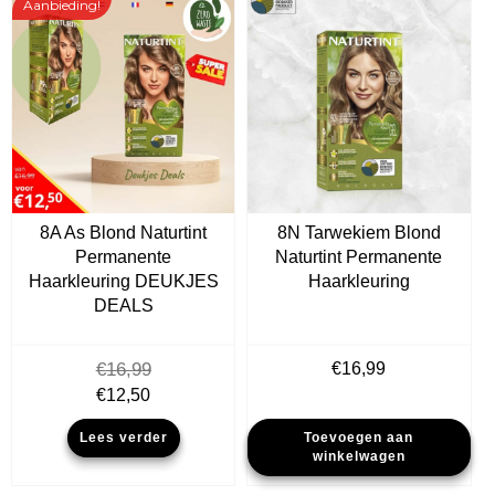
Aanbieding!
8A As Blond Naturtint
8N Tarwekiem Blond
Permanente
Naturtint Permanente
Haarkleuring DEUKJES
Haarkleuring
DEALS
€
16,99
€
16,99
Oorspronkelijke
Huidige
€
12,50
prijs
prijs
Lees verder
Toevoegen aan
was:
is:
winkelwagen
€16,99.
€12,50.