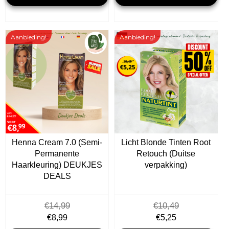
€31,47.
€10,00.
€10,49.
€5,25.
Aanbieding!
Aanbieding!
Henna Cream 7.0 (Semi-
Licht Blonde Tinten Root
Permanente
Retouch (Duitse
Haarkleuring) DEUKJES
verpakking)
DEALS
€
14,99
€
10,49
Oorspronkelijke
Huidige
Oorspronkelijke
Huidige
€
8,99
€
5,25
prijs
prijs
prijs
prijs