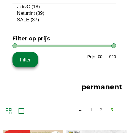
activO
(18)
Naturtint
(89)
SALE
(37)
Filter op prijs
Min.
Max.
Prijs:
€0
—
€20
Filter
prijs
prijs
permanent
←
1
2
3