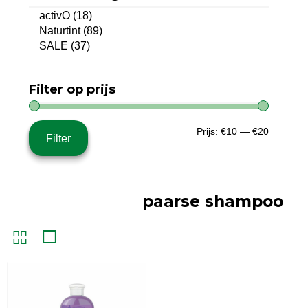
activO
(18)
Naturtint
(89)
SALE
(37)
Filter op prijs
Min.
Max.
Prijs:
€10
—
€20
Filter
prijs
prijs
paarse shampoo