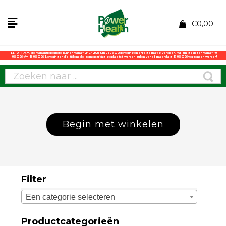
€
0,00
LET OP: i.v.m. de vakantieperiode kunnen vanaf 27-07-2026 t/m 06-08-2026 leveringen onregelmatig verlopen. Wij zijn gesloten vanaf 10-
08-2026 t/m 13-08-2026. Leveringen die tijdens de zomersluiting geplaatst worden zullen vanaf maandag 17-08-2026 verzonden worden!
Begin met winkelen
Filter
Een categorie selecteren
Productcategorieën