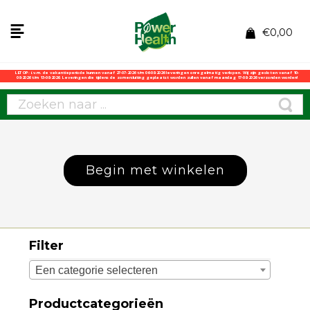
€
0,00
LET OP: i.v.m. de vakantieperiode kunnen vanaf 27-07-2026 t/m 06-08-2026 leveringen onregelmatig verlopen. Wij zijn gesloten vanaf 10-
08-2026 t/m 13-08-2026. Leveringen die tijdens de zomersluiting geplaatst worden zullen vanaf maandag 17-08-2026 verzonden worden!
Begin met winkelen
Filter
Een categorie selecteren
Productcategorieën