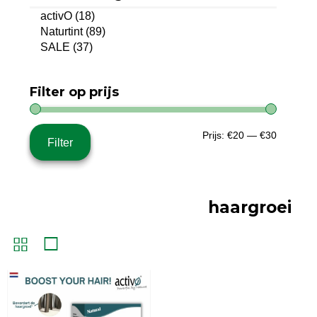
activO
(18)
Naturtint
(89)
SALE
(37)
Filter op prijs
Min.
Max.
Prijs:
€20
—
€30
Filter
prijs
prijs
haargroei