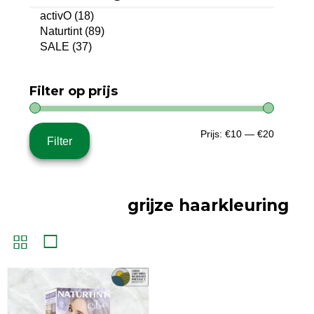
activO
(18)
Naturtint
(89)
SALE
(37)
Filter op prijs
Min.
Max.
Prijs:
€10
—
€20
Filter
prijs
prijs
grijze haarkleuring