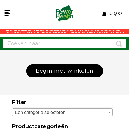
€
0,00
LET OP: i.v.m. de vakantieperiode kunnen vanaf 27-07-2026 t/m 06-08-2026 leveringen onregelmatig verlopen. Wij zijn gesloten vanaf 10-
08-2026 t/m 13-08-2026. Leveringen die tijdens de zomersluiting geplaatst worden zullen vanaf maandag 17-08-2026 verzonden worden!
Begin met winkelen
Filter
Een categorie selecteren
Productcategorieën