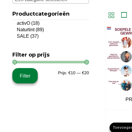
Productcategorieën
activO
(18)
Naturtint
(89)
SALE
(37)
Filter op prijs
Min.
Max.
Prijs:
€10
—
€20
Filter
prijs
prijs
PR
Toevoege