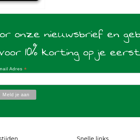
oor onze nieuwsbrief en ge
voor 10% korting op je eers
*
mail Adres
tijden
Snelle links