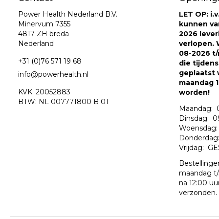
Power Health Nederland B.V.
LET OP: i.
Minervum 7355
kunnen va
4817 ZH breda
2026 leve
Nederland
verlopen. W
08-2026 t/
+31 (0)76 571 19 68
die tijden
geplaatst 
info@powerhealth.nl
maandag 1
KVK: 20052883
worden!
BTW: NL 007771800 B 01
Maandag: 0
Dinsdag: 09
Woensdag: 
Donderdag: 
Vrijdag: G
Bestellinge
maandag t/
na 12:00 uu
verzonden.