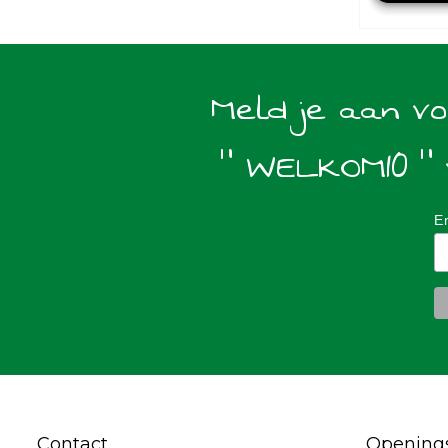
Meld je aan v
" WELKOM10 " 
E
Contact
Openings