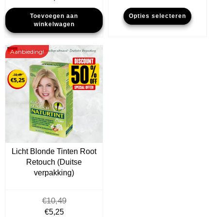
tot
prijs
prijs
Dit
Toevoegen aan
Opties selecteren
€25,00
was:
is:
produ
winkelwagen
€14,99.
€8,99.
heeft
meer
Aanbieding!
variat
Deze
optie
kan
geko
word
op
de
Licht Blonde Tinten Root
produ
Retouch (Duitse
verpakking)
€
10,49
Oorspronkelijke
Huidige
€
5,25