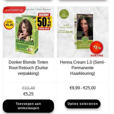
Aanbieding!
Donker Blonde Tinten
Henna Cream 1.0 (Semi-
Root Retouch (Duitse
Permanente
verpakking)
Haarkleuring)
Prijsklass
€
10,49
€
9,99
-
€
25,00
€9,99
Oorspronkelijke
Huidige
€
5,25
tot
prijs
prijs
Dit
Toevoegen aan
Opties selecteren
€25,00
was:
is:
produ
winkelwagen
€10,49.
€5,25.