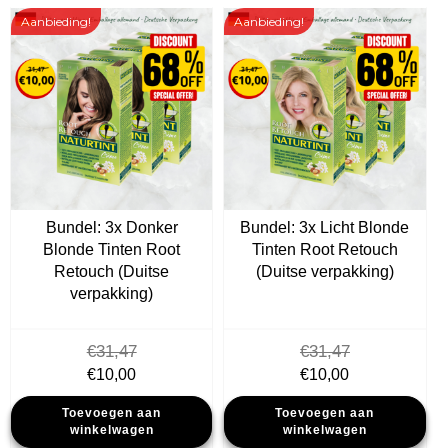
Aanbieding!
Aanbieding!
Bundel: 3x Donker
Bundel: 3x Licht Blonde
Blonde Tinten Root
Tinten Root Retouch
Retouch (Duitse
(Duitse verpakking)
verpakking)
€
31,47
€
31,47
Oorspronkelijke
Huidige
Oorspronkelijke
Huidige
€
10,00
€
10,00
prijs
prijs
prijs
prijs
Toevoegen aan
Toevoegen aan
was:
is:
was:
is:
winkelwagen
winkelwagen
€31,47.
€10,00.
€31,47.
€10,00.