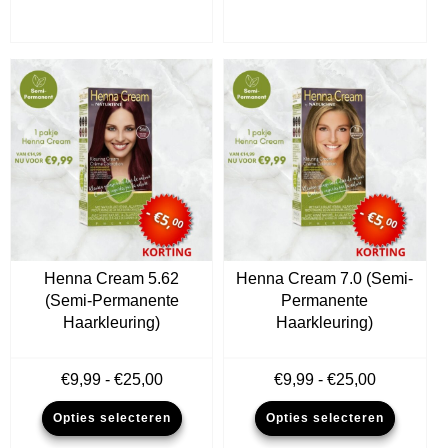
Henna Cream 5.62
Henna Cream 7.0 (Semi-
(Semi-Permanente
Permanente
Haarkleuring)
Haarkleuring)
Prijsklasse:
Prijsklass
€
9,99
-
€
25,00
€
9,99
-
€
25,00
€9,99
€9,99
Dit
Dit
Opties selecteren
Opties selecteren
tot
tot
product
produ
€25,00
€25,00