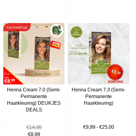
heeft
heeft
meerdere
meer
variaties.
variat
Deze
Deze
Aanbieding!
optie
optie
kan
kan
gekozen
geko
worden
word
op
op
de
de
productpagina
produ
Henna Cream 7.0 (Semi-
Henna Cream 7.3 (Semi-
Permanente
Permanente
Haarkleuring) DEUKJES
Haarkleuring)
DEALS
Prijsklass
€
14,99
€
9,99
-
€
25,00
€9,99
Oorspronkelijke
Huidige
€
8,99