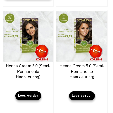
heeft
meer
variat
Deze
optie
kan
geko
word
op
de
produ
Henna Cream 3.0 (Semi-
Henna Cream 5.0 (Semi-
Permanente
Permanente
Haarkleuring)
Haarkleuring)
Lees verder
Lees verder