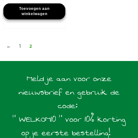
prijs
prijs
Toevoegen aan
was:
is:
winkelwagen
€10,49.
€5,25.
←
1
2
Meld je aan voor onze
nieuwsbrief en gebruik de
code:
" WELKOM10 " voor 10% korting
op je eerste bestelling!