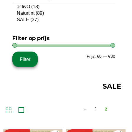
activO
(18)
Naturtint
(89)
SALE
(37)
Filter op prijs
Min.
Max.
Prijs:
€0
—
€30
Filter
prijs
prijs
SALE
←
1
2