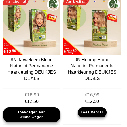
Aanbieding!
Aanbieding!
8N Tarwekiem Blond
9N Honing Blond
Naturtint Permanente
Naturtint Permanente
Haarkleuring DEUKJES
Haarkleuring DEUKJES
DEALS
DEALS
€
16,99
€
16,99
Oorspronkelijke
Huidige
Oorspronkelijke
Huidige
€
12,50
€
12,50
prijs
prijs
prijs
prijs
Toevoegen aan
Lees verder
was:
is:
was:
is:
winkelwagen
€16,99.
€12,50.
€16,99.
€12,50.