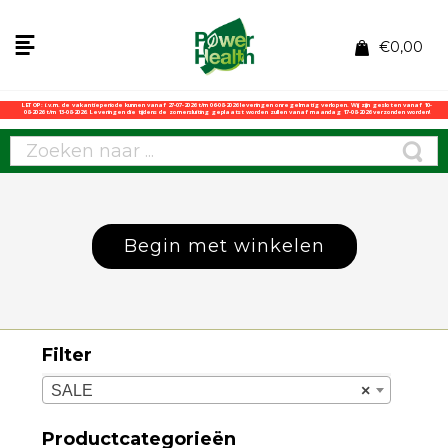
€
0,00
LET OP: i.v.m. de vakantieperiode kunnen vanaf 27-07-2026 t/m 06-08-2026 leveringen onregelmatig verlopen. Wij zijn gesloten vanaf 10-
08-2026 t/m 13-08-2026. Leveringen die tijdens de zomersluiting geplaatst worden zullen vanaf maandag 17-08-2026 verzonden worden!
Begin met winkelen
Filter
SALE
×
Productcategorieën